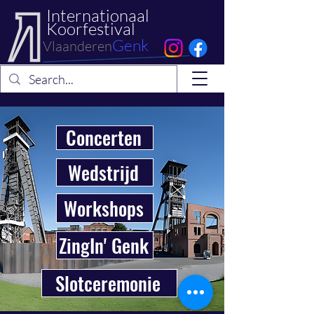
Internationaal
Koorfestival
Genk
Vlaanderen
Concerten
Wedstrijd
Workshops
ZingIn' Genk
Slotceremonie