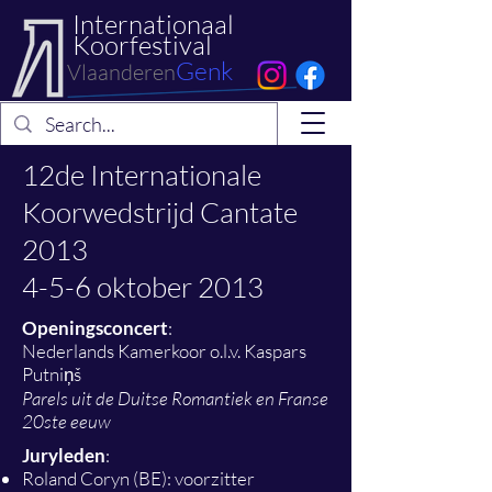
Internationaal
Koorfestival
Genk
Vlaanderen
12de Internationale
Koorwedstrijd Cantate
2013
4-5-6 oktober 2013
Openingsconcert
:
Nederlands Kamerkoor o.l.v. Kaspars
Putniņš
Parels uit de Duitse Romantiek en Franse
20ste eeuw
Juryleden
:
Roland Coryn (BE): voorzitter