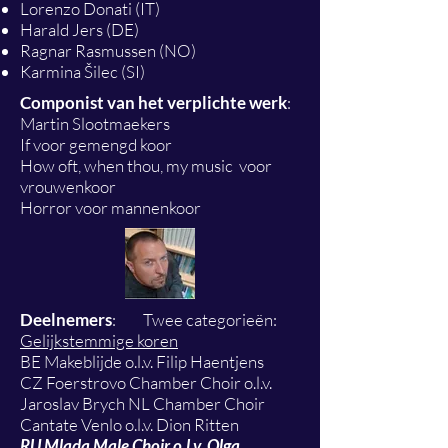
Lorenzo Donati (IT)
Harald Jers (DE)
Ragnar Rasmussen (NO)
Karmina Šilec (SI)
Componist van het verplichte werk
:
Martin Slootmaekers
If voor gemengd koor
How oft, when thou, my music voor
vrouwenkoor
Horror voor mannenkoor
Deelnemers
: Twee categorieën:
Gelijkstemmige koren
BE Makeblijde o.l.v. Filip Haentjens
CZ Foerstrovo Chamber Choir o.l.v.
Jaroslav Brych NL Chamber Choir
Cantate Venlo o.l.v. Dion Ritten
RU Mlada Male Choir o.l.v. Olga