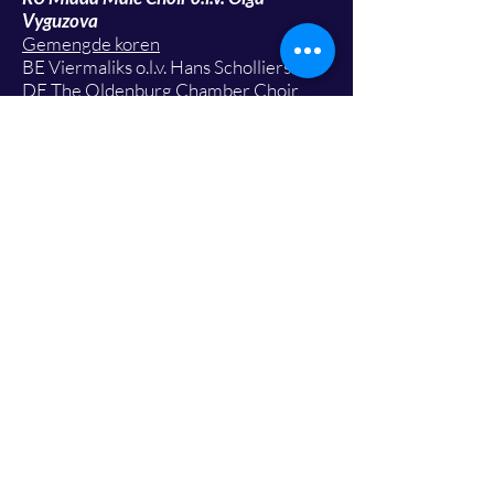
Vyguzova
Gemengde koren
BE Viermaliks o.l.v. Hans Scholliers
DE The Oldenburg Chamber Choir
o.l.v. Johannes von Hoff
FI Juvenalia o.l.v. Matti Järvinen
LV Juventus o.l.v. Mārcis Imants
RU Academic Choir Mlada o.l.v. Olga
Vyguzova
SI Orfej o.l.v. Romana Rek
SI St. Nicholas Choir o.l.v. Helena Fojkar
Zupančič
VE Choral Group Venezziola o.l.v.
Daniel Riera
Gastkoren en omkaderende
concerten
:
Lirica, Genk; Singhet Vro, Opglabbeek;
Basilica-koor en Cantemus, Tongeren;
De Oosterster, Veldwezelt-Lanaken;
Genovevakoor uit Zussen-Riemst.