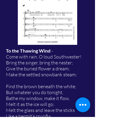
To the Thawing Wind
-
Come with rain, O loud Southwester!
Bring the singer, bring the nester;
Give the buried flower a dream;
Make the settled snowbank steam;
Find the brown beneath the white;
But whate’er you do tonight,
Bathe my window, make it flow,
Melt it as the ice will go;
Melt the glass and leave the sticks
Like a hermit’s crucifix;
Burst into my narrow stall;
Swing the picture on the wall;