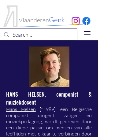
Internationaal
Koorfestival
Genk
Vlaanderen
HANS HELSEN, c
omponist &
muziekdocent
Hans Helsen
[°1989], een Belgische
componist, dirigent, zanger en
muziekpedagoog, wordt gedreven door
een diepe passie om mensen van alle
leeftijden met elkaar te verbinden door