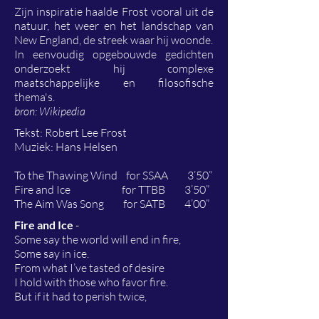
Zijn inspiratie haalde Frost vooral uit de
natuur, het weer en het landschap van
New England, de streek waar hij woonde.
In eenvoudig opgebouwde gedichten
onderzoekt hij complexe
maatschappelijke en filosofische
thema's.
bron: Wikipedia
Tekst: Robert Lee Frost
Muziek: Hans Helsen
To the Thawing Wind for SSAA 3’50”
Fire and Ice for TTBB 3’50”
The Aim Was Song for SATB 4’00”
Fire and Ice
-
Some say the world will end in fire,
Some say in ice.
From what I’ve tasted of desire
I hold with those who favor fire.
But if it had to perish twice,