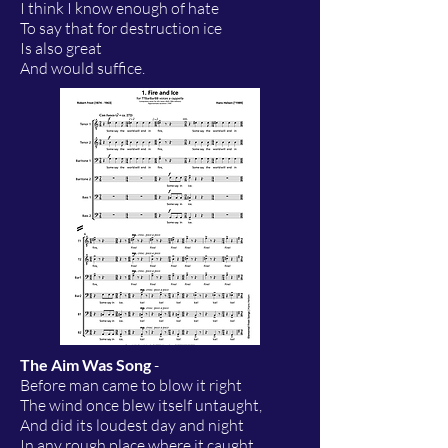
I think I know enough of hate
To say that for destruction ice
Is also great
And would suffice.
The Aim Was Song
-
Before man came to blow it right
The wind once blew itself untaught,
And did its loudest day and night
In any rough place where it caught.