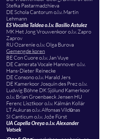
Stefka Pastarmadzhieva
DE Schola Cantorum o.l.v. Martin
Lehmann
ES Vocalia Taldea o.l.v. Basilio Astulez
MK Het Jong Vrouwenkoor o.l.v. Zapro
Zaprov
RU Ozarenie o.l.v. Olga Burova
Gemengde koren
BE Con Cuore o.l.v. Jan Vuye
DE Camerata Vocale Hannover o.l.v.
Hans-Dieter Reinecke
DE Consono o.l.v. Harald Jers
DE Kamerkoor Josquin des Prez o.l.v.
Ludwig Böhne DK Sjólund Kamerkoor
o.l.v. Brian Groenbaeck Jensen HU
Ferenc Lisztkoor o.l.v. Kálmán Kollár
LT Aukuras o.l.v. Alfonsas Vildūnas
SI Canticum o.l.v. Jože Fürst
UA Capella Oreya o.l.v. Alexander
Vatsek