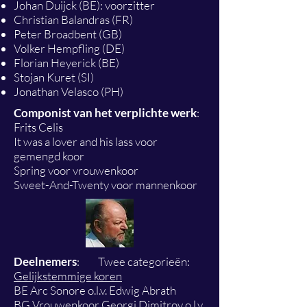
Johan Duijck (BE): voorzitter
Christian Balandras (FR)
Peter Broadbent (GB)
Volker Hempfling (DE)
Florian Heyerick (BE)
Stojan Kuret (SI)
Jonathan Velasco (PH)
Componist van het verplichte werk
:
Frits Celis
It was a lover and his lass voor
gemengd koor
Spring voor vrouwenkoor
Sweet-And-Twenty voor mannenkoor
Deelnemers
: Twee categorieën:
Gelijkstemmige koren
BE Arc Sonore o.l.v. Edwig Abrath
BG Vrouwenkoor Georgi Dimitrov o.l.v.