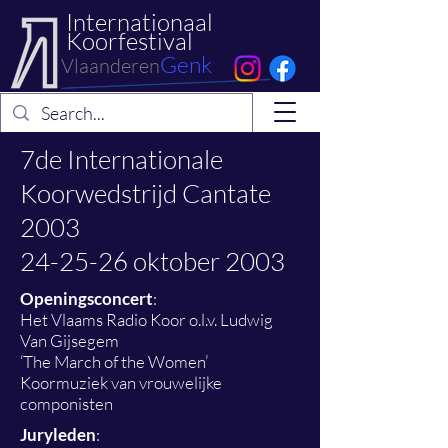
Internationaal
Koorfestival
Genk
Vlaanderen
7de Internationale
Koorwedstrijd Cantate
2003
24-25-26 oktober 2003
Openingsconcert
:
Het Vlaams Radio Koor o.l.v. Ludwig
Van Gijsegem
‘The March of the Women’
Koormuziek van vrouwelijke
componisten
Juryleden
: