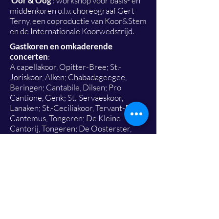
‘
Oor & Oog
’: workshop voor basis- en
middenkoren o.l.v. choreograaf Gert
Terny, een coproductie van Koor&Stem
en de Internationale Koorwedstrijd.
Gastkoren en omkaderende
concerten
:
A capellakoor, Opitter-Bree; St.-
Joriskoor, Alken; Chabadageegee,
Beringen; Cantabile, Dilsen; Pro
Cantione, Genk; St.-Servaeskoor,
Lanaken; St.-Ceciliakoor, Tervant-Paal;
Cantemus, Tongeren; De Kleine
Cantorij, Tongeren; De Oosterster,
Veldwezelt i.s.m. CC Lanaken;
Heidegalm, Wiemesmeer-Zutendaal;
Van Paeschenkoor, Zonhoven;
Genovevakoor uit Zussen-Riemst en
het zangkoor van Zichen-Bolder,
Riemst.
Maasmechelen-Muzaiëk
: folklore-
avond met