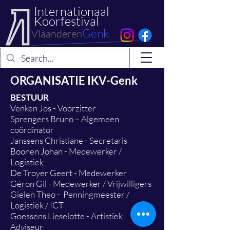
Internationaal
Koorfestival
Genk
Vlaanderen
ORGANISATIE IKV-Genk
BESTUUR
Venken Jos - Voorzitter
Sprengers Bruno – Algemeen
coördinator
Janssens Christiane - Secretaris
Boonen Johan - Medewerker /
Logistiek
De Troyer Geert - Medewerker
Géron Gil - Medewerker / Vrijwilligers
Gielen Theo - Penningmeester /
Logistiek / ICT
Goessens Lieselotte - Artistiek
Adviseur