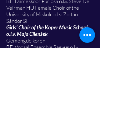
BE Dameskoor Furiosa o.l.v. Steve De
Veirman HU Female Choir of the
University of Miskolc o.l.v. Zoltán
Sándor SI
Girls’ Choir of the Koper Music School
o.l.v. Maja Cilenšek
Gemengde koren
BE Vocaal Ensemble Saevus o.l.v.
Johannes Dewilde
BE Waelrant Camerata o.l.v. Marleen
De Boo
CZ Punkt. o.l.v. Alena Jelínková
RKS Siparantum o.l.v. Memli Kelmendi
SI Chamber Choir Hugo Wolf o.l.v.
Aleš Marčič
Gastkoren en omkaderende
concerten
:
De Oosterster, Veldwezelt - Lanaken;
Genovevakoor, Zussen - Riemst; Pro
Cantare, Dorne -Opoeteren; Singhet
Vro, Opglabbeek - Oudsbergen; Van