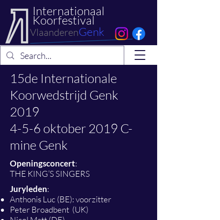
Internationaal
Koorfestival
Genk
Vlaanderen
15de Internationale
Koorwedstrijd Genk
2019
4-5-6 oktober 2019 C-
mine Genk
Openingsconcert
:
THE KING’S SINGERS
Juryleden
:
Anthonis Luc (BE): voorzitter
Peter Broadbent (UK)
Nicol Matt (DE)