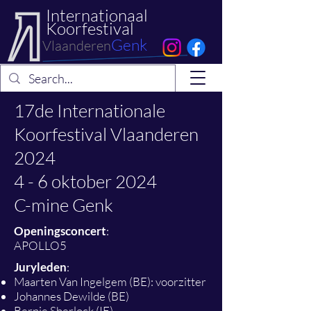
Internationaal
Koorfestival
Genk
Vlaanderen
17de Internationale
Koorfestival Vlaanderen
2024
4 - 6 oktober 2024
C-mine Genk
Openingsconcert
:
APOLLO5
Juryleden
:
Maarten Van Ingelgem (BE): voorzitter
Johannes Dewilde (BE)
Bernie Sherlock (IE)