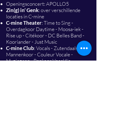
Openingsconcert: APOLLO5
Zin(g) in’ Genk
: over verschillende
locaties in C-mine
C-mine Theater
: Time to Sing -
Overdagkoor Daytime - Moosa-iek -
Rise up - Citékoor - DC Belles Band -
Kooriander - Just Music
C-mine Club
: Vocals - Zutendaals
Mannenkoor - Couleur Vocale -
Muziezang - Popkoor Vocal4's -
Singasong - Accordeonclub - Pop on
the rocks
C-mine Barenzaal
: Exsultate - Pro
Musica - Amabile - Kathedraalkoor -
Brussels Chamber Choir - Cantus
Vocum - Cantilone - Male Voice of the
Boys Choir Lucerne
C-mine Designcentrum
: Academie
trompet - Lirica KK en MK - Academie
viool - Jong Vocaal Groningen - Kiliana
KK en JK - Oemani - PJVP