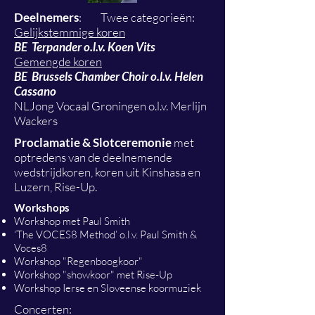
Deelnemers
: Twee categorieën:
Gelijkstemmige koren
BE Terpander o.l.v. Koen Vits
Gemengde koren
BE Brussels Chamber Choir o.l.v. Helen
Cassano
NLJong Vocaal Groningen o.l.v. Merlijn
Wackers
Proclamatie & Slotceremonie
met
optredens van de deelnemende
wedstrijdkoren, koren uit Kinshasa en
Luzern, Rise-Up.
Workshops
Workshop met Paul Smith
‘The VOCES8 Method’ o.l.v. Paul Smith &
Voces8
Workshop "Regenboogkoor"
Workshop "showkoor" met Rise-Up
Workshop Ierse en Sloveense koormuziek
Concerten: