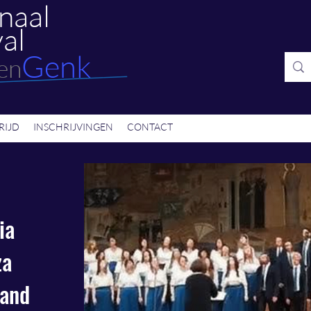
naal
al
Genk
en
RIJD
INSCHRIJVINGEN
CONTACT
ia
za
land