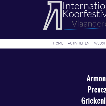
Internatio
Koorfestiv
Vlaander
HOME
ACTIVITEITEN
WEDST
Armon
Preve
Grieken