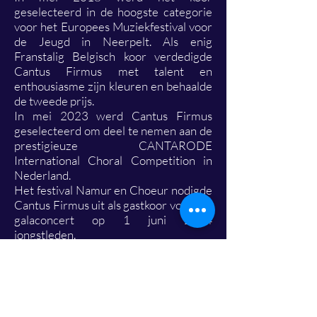
geselecteerd in de hoogste categorie
voor het Europees Muziekfestival voor
de Jeugd in Neerpelt. Als enig
Franstalig Belgisch koor verdedigde
Cantus Firmus met talent en
enthousiasme zijn kleuren en behaalde
de tweede prijs.
In mei 2023 werd Cantus Firmus
geselecteerd om deel te nemen aan de
prestigieuze CANTARODE
International Choral Competition in
Nederland.
Het festival Namur en Choeur nodigde
Cantus Firmus uit als gastkoor voor het
galaconcert op 1 juni 2024
jongstleden.
Vorig jaar werd hun concert "Passage-
Bach et l'Écho des Siècles", in het kader
van Les Grandes Heures van de abdij
van Ter Kameren, enthousiast onthaald
door zowel het publiek als de pers.