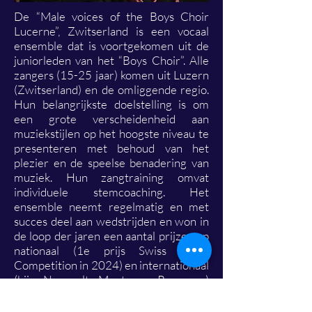
De “Male voices of the Boys Choir
Lucerne”, Zwitserland is een vocaal
ensemble dat is voortgekomen uit de
juniorleden van het “Boys Choir”. Alle
zangers (15-25 jaar) komen uit Luzern
(Zwitserland) en de omliggende regio.
Hun belangrijkste doelstelling is om
een grote verscheidenheid aan
muziekstijlen op het hoogste niveau te
presenteren met behoud van het
plezier en de speelse benadering van
muziek. Hun zangtraining omvat
individuele stemcoaching. Het
ensemble neemt regelmatig en met
succes deel aan wedstrijden en won in
de loop der jaren een aantal prijzen op
nationaal (1e prijs Swiss Choir
Competition in 2024) en internationaal
(bijv. Neerpelt, Montreux, Provence)
niveau. De meest gedenkwaardige
gebeurtenis in 2023 was de