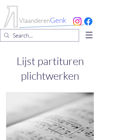
Internationaal
Koorfestival
Genk
Vlaanderen
Lijst partituren
plichtwerken