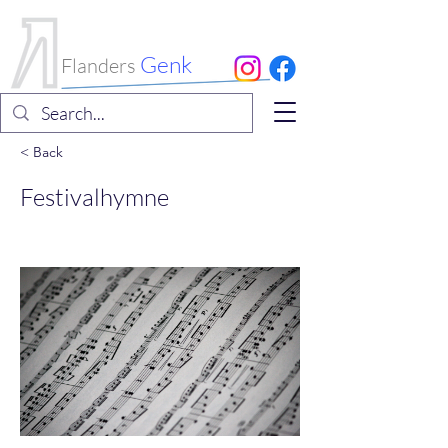
International
Choral Festival
Genk
Flanders
< Back
Festivalhymne
Paul Steegmans