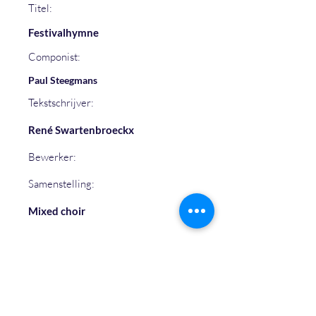
Titel:
Festivalhymne
Componist:
Paul Steegmans
Tekstschrijver:
René Swartenbroeckx
Bewerker:
Samenstelling:
Mixed choir
Geluidsfragment:
https://example.com/audio/hallelujah_
chorus.mp3