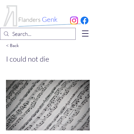
International
Choral Festival
Genk
Flanders
< Back
I could not die
Kurt Bikkembergs